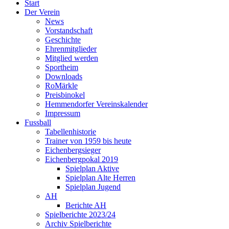
Start
Der Verein
News
Vorstandschaft
Geschichte
Ehrenmitglieder
Mitglied werden
Sportheim
Downloads
RoMärkle
Preisbinokel
Hemmendorfer Vereinskalender
Impressum
Fussball
Tabellenhistorie
Trainer von 1959 bis heute
Eichenbergsieger
Eichenbergpokal 2019
Spielplan Aktive
Spielplan Alte Herren
Spielplan Jugend
AH
Berichte AH
Spielberichte 2023/24
Archiv Spielberichte