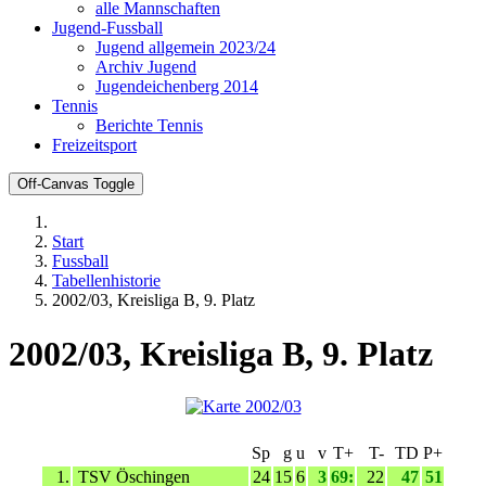
alle Mannschaften
Jugend-Fussball
Jugend allgemein 2023/24
Archiv Jugend
Jugendeichenberg 2014
Tennis
Berichte Tennis
Freizeitsport
Off-Canvas Toggle
Start
Fussball
Tabellenhistorie
2002/03, Kreisliga B, 9. Platz
2002/03, Kreisliga B, 9. Platz
Sp
g
u
v
T+
T-
TD
P+
1.
TSV Öschingen
24
15
6
3
69:
22
47
51