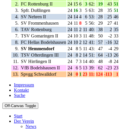
2.
FC Rottenburg II
24
15
6
3
62:
19
43
51
3.
Spfr. Dußlingen
24
16
3
5
63:
28
35
51
4.
SV Nehren II
24
14
4
6
53:
28
25
46
5.
SV Frommenhausen
24
11
8
5
56:
29
27
41
6.
TAV Rottenburg
24
11
2
11
40:
38
2
35
7.
TSV Gomaringen II
24
10
3
11
48:
50
-2
33
8.
FC Hellas Bodelshausen
24
10
2
12
41:
57
-16
32
9.
SV Hemmendorf
24
8
5
11
43:
47
-4
29
10.
TSV Ofterdingen III
24
8
2
14
51:
64
-13
26
11.
SV Hirrlingen II
24
7
3
14
40:
48
-8
24
12.
VfB Bodelshausen II
24
6
5
13
39:
62
-23
23
13.
Spvgg Schwalldorf
24
0
1
23
11:
124
-113
1
Impressum
Kontakt
Suche
Off-Canvas Toggle
Start
Der Verein
News